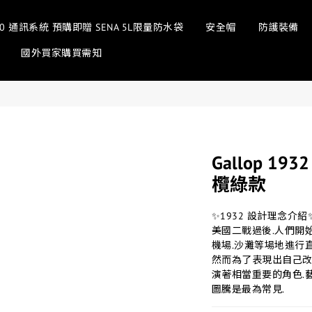
sh 3.0 通訊系統 預購即贈 SENA 5L限量防水袋
安全帽
防護裝備
國外買家購買需知
Gallop 1
欖綠款
✨1932 設計理念介紹
美國二戰過後.人們開始
機場.沙灘等場地進行
然而為了表現出自己改
演著相當重要的角色.
圖騰是最為常見.