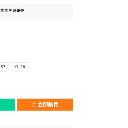
額集享免運優惠
-57
XL-58
立即購買