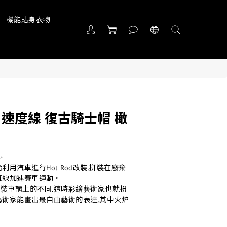
機能貼身衣物
932 速度線 復古騎士帽 橄
✨
利用汽車進行Hot Rod改裝.拼裝在廢棄
直線加速賽車運動。
裝車輛上的不同.這時彩繪藝術家也就扮
藝術家能畫出最自由藝術的表達.其中火焰