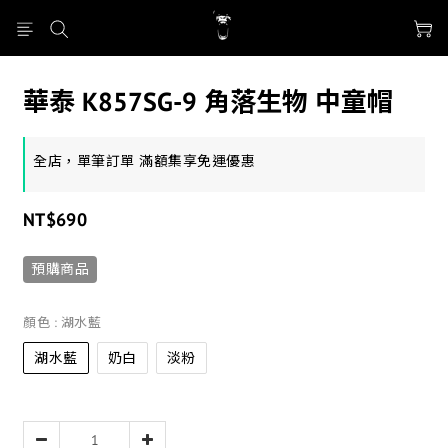
華泰 K857SG-9 角落生物 中童帽
全店，單筆訂單 滿額集享免運優惠
NT$690
預購商品
顏色
: 湖水藍
湖水藍
奶白
淡粉