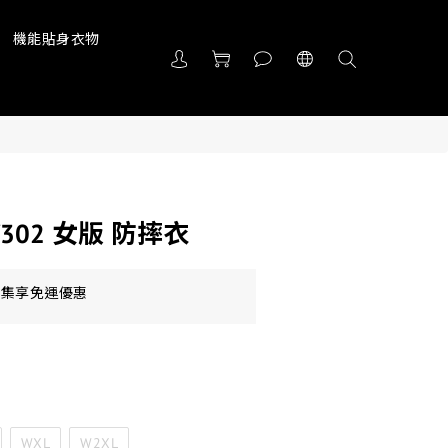
機能貼身衣物
-W302 女版 防摔衣
額集享免運優惠
WXL
W2XL