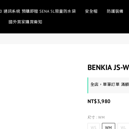
sh 3.0 通訊系統 預購即贈 SENA 5L限量防水袋
安全帽
防護裝備
國外買家購買需知
BENKIA JS
全店，單筆訂單 滿
NT$3,980
尺寸
: WM
WS
WM
WL