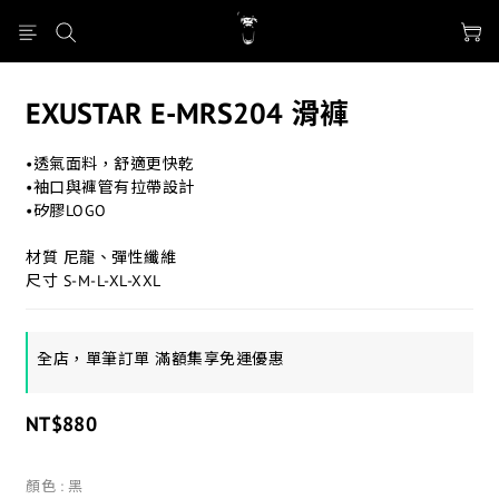
EXUSTAR E-MRS204 滑褲
•透氣面料，舒適更快乾
•袖口與褲管有拉帶設計
•矽膠LOGO
材質 尼龍、彈性纖維
尺寸 S-M-L-XL-XXL
全店，單筆訂單 滿額集享免運優惠
NT$880
顏色
: 黑