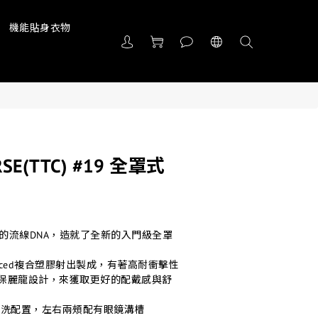
機能貼身衣物
URSE(TTC) #19 全罩式
計的流線DNA，造就了全新的入門級全罩
anced複合塑膠射出製成，有著高耐衝擊性
S保麗龍設計，來獲取更好的配戴感與舒
拆洗配置，左右兩頰配有眼鏡溝槽