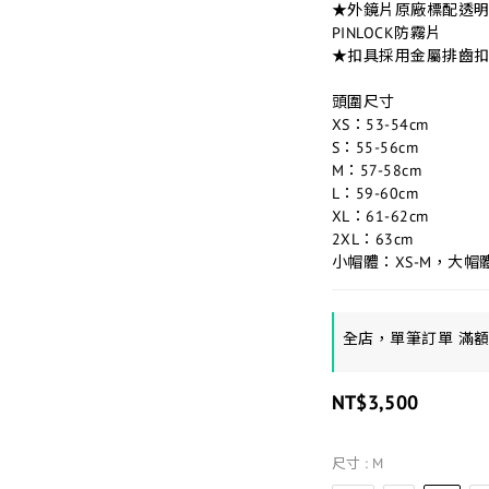
★外鏡片原廠標配透明鏡
PINLOCK防霧片
★扣具採用金屬排齒
頭圍尺寸
XS：53-54cm
S：55-56cm
M：57-58cm
L：59-60cm
XL：61-62cm
2XL：63cm
小帽體：XS-M，大帽體
全店，單筆訂單 滿
NT$3,500
尺寸
: M