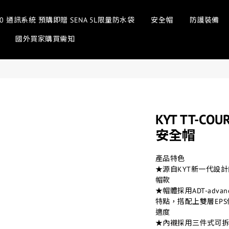
sh 3.0 通訊系統 預購即贈 SENA 5L限量防水袋
安全帽
防護裝備
國外買家購買需知
KYT TT-CO
安全帽
產品特色
★源自KYT新一代設
帽款
★帽體採用ADT-adv
特點，搭配上雙層EP
適度
★內襯採用三件式可