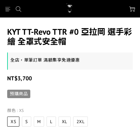
KYT TT-Revo TTR #0 亞拉岡 選手彩
繪 全罩式安全帽
全店，單筆訂單 滿額集享免運優惠
NT$3,700
預購商品
顏色
: XS
XS
S
M
L
XL
2XL