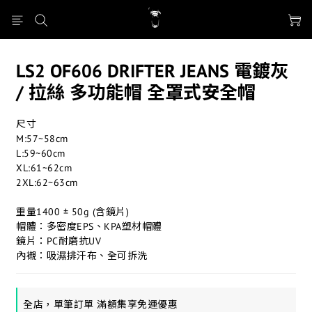
LS2 OF606 DRIFTER JEANS 電鍍灰
/ 拉絲 多功能帽 全罩式安全帽
尺寸
M:57~58cm
L:59~60cm
XL:61~62cm
2XL:62~63cm
重量1400 ± 50g (含鏡片)
帽體：多密度EPS、KPA塑材帽體
鏡片：PC耐磨抗UV
內襯：吸濕排汗布、全可拆洗
全店，單筆訂單 滿額集享免運優惠