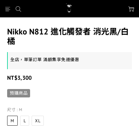
Nikko N812 進化觸發者 消光黑/白
橘
全店，單筆訂單 滿額集享免運優惠
NT$3,300
預購商品
尺寸
: M
M
L
XL