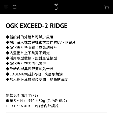
OGK EXCEED-2 RIDGE
◆新設計的外鏡片可減少風阻
◆採用帝人株式會社素材製作抗UV、IR鏡片
◆OGK專利快拆鏡片座系統設計
◆內置墨片上下夠寬不漏光
◆活用模型數據，設計最佳帽型
◆OGK專利空力內化套件
◆全新內襯具備舒適的貼合感
◆COOLMAX吸排內襯、夾層眼鏡溝
◆加大藍牙耳機安裝空間，提高貼合度
帽款	3/4 (JET TYPE)
重量	S ~ M : 1550 ± 50g (含內外鏡片)
L ~ XL : 1630 ± 50g (含內外鏡片)