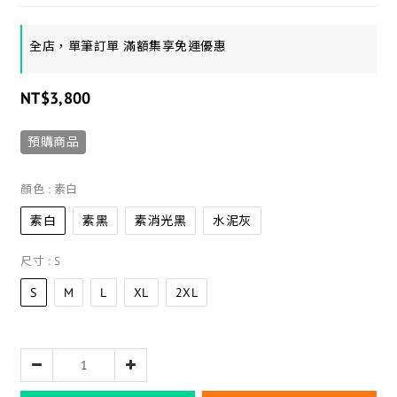
全店，單筆訂單 滿額集享免運優惠
NT$3,800
預購商品
顏色
: 素白
素白
素黑
素消光黑
水泥灰
尺寸
: S
S
M
L
XL
2XL