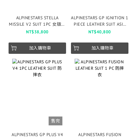
ALPINESTARS STELLA
ALPINESTARS GP IGNITION 1
MISSILE V2 SUIT 1PC 女版防
PIECE LEATHER SUIT ASIA
摔衣
FIT 防摔衣
NT$38,800
NT$40,800
加入購物車
加入購物車
售完
ALPINESTARS GP PLUS V4
ALPINESTARS FUSION