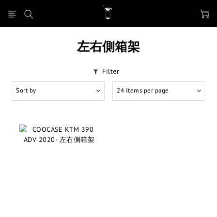
左右側箱架
Filter
Sort by
24 Items per page