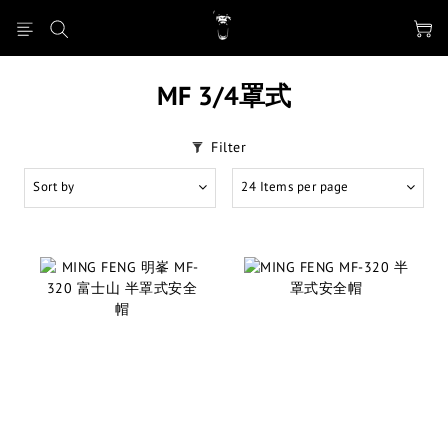
MF 3/4罩式
Filter
Sort by
24 Items per page