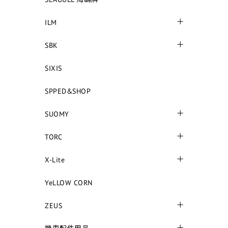
ILM
SBK
SIXIS
SPPED&SHOP
SUOMY
TORC
X-Lite
YeLLOW CORN
ZEUS