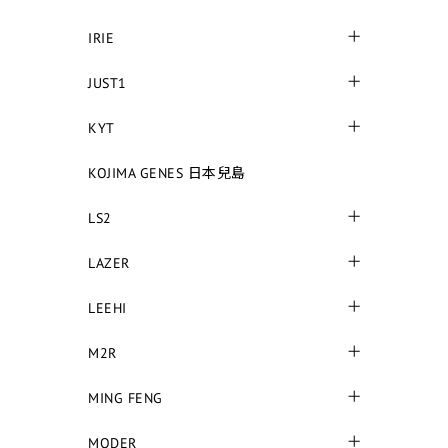
IRIE
JUST1
KYT
KOJIMA GENES 日本兒島
LS2
LAZER
LEEHI
M2R
MING FENG
MODER