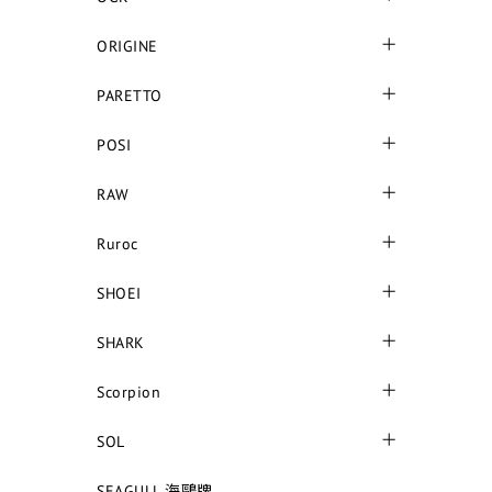
ORIGINE
PARETTO
POSI
RAW
Ruroc
SHOEI
SHARK
Scorpion
SOL
SEAGULL 海鷗牌