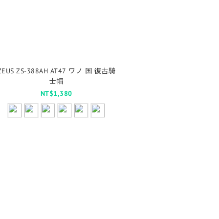
ZEUS ZS-388AH AT47 ワノ 国 復古騎
士帽
NT$1,380