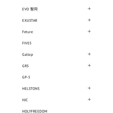
EVO 智同
EXUSTAR
Feture
FIVE5
Gallop
GRS
GP-5
HELSTONS
HJC
HOLYFREEDOM