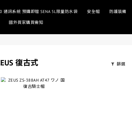
sh 3.0 通訊系統 預購即贈 SENA 5L限量防水袋
安全帽
防護裝備
國外買家購買需知
ZEUS 復古式
篩選