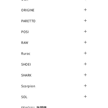
ORIGINE
PARETTO
POSI
RAW
Ruroc
SHOEI
SHARK
Scorpion
SOL
SEAGULL 海鷗牌