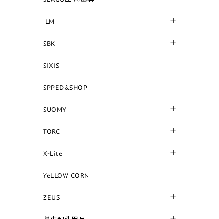
ILM
SBK
SIXIS
SPPED&SHOP
SUOMY
TORC
X-Lite
YeLLOW CORN
ZEUS