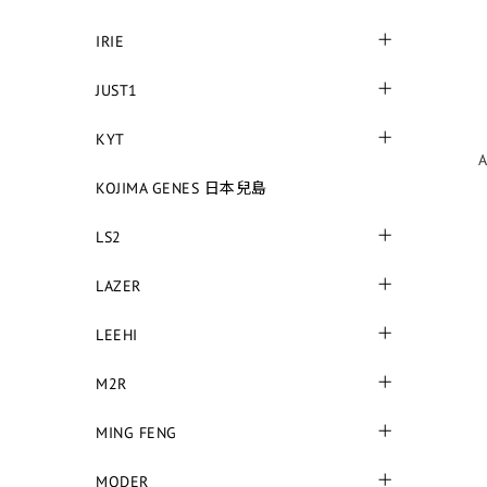
IRIE
JUST1
KYT
A
KOJIMA GENES 日本兒島
LS2
LAZER
LEEHI
M2R
MING FENG
MODER