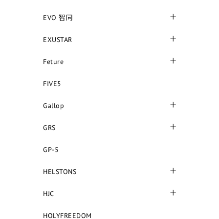
EVO 智同
EXUSTAR
Feture
FIVE5
Gallop
GRS
GP-5
HELSTONS
HJC
HOLYFREEDOM